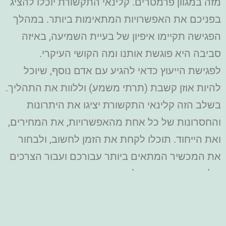
מזה במגוון פרמטרים. קלינאי התקשורת יוכלו להציג
בפניכם את האפשרויות המתאימות ביותר. במהלך
הפגישה תקיימו איפיון של בעיית השמיעה, באיזה
סביבה היא פוגשת אותנו ומה הקושי העיקרי.
לפגישת הייעוץ כדאי להגיע עם אדם נוסף, שיוכל
להיות אוזן קשבת (תרתי משמע) וללוות את התהליך.
בשלב הזה קלינאי התקשורת יציגו את היתרונות
והחסרונות של כל אחת מהאפשרויות, את המחירים,
ואת הייחוד. תוכלו לקחת את הזמן לחשוב, ולבחור
את המכשיר המתאים ביותר עבורכם ועבור הצרכים
שלכם. בנוסף, כדאי לבקש מהיועצים כמה טיפים
לתחזוקה שוטפת ונכונה של המכשיר.
תהליך התאמת מכשיר